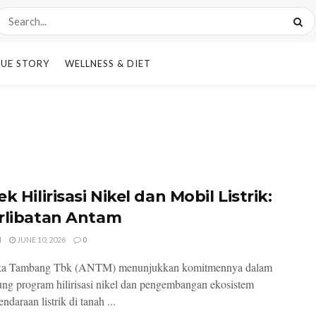
UE STORY
WELLNESS & DIET
k Hilirisasi Nikel dan Mobil Listrik:
rlibatan Antam
I
JUNE 10, 2026
0
a Tambang Tbk (ANTM) menunjukkan komitmennya dalam
g program hilirisasi nikel dan pengembangan ekosistem
endaraan listrik di tanah ...