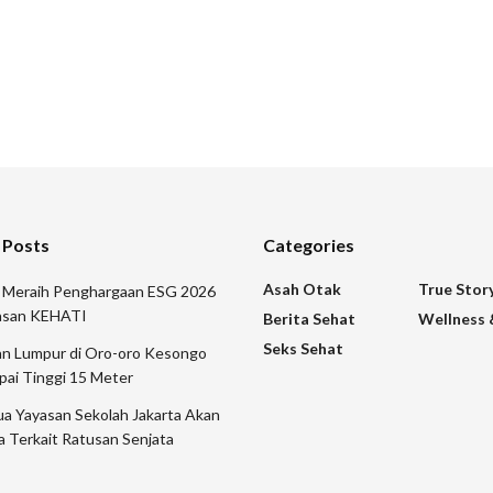
 Posts
Categories
Asah Otak
True Stor
r Meraih Penghargaan ESG 2026
yasan KEHATI
Berita Sehat
Wellness 
Seks Sehat
n Lumpur di Oro-oro Kesongo
pai Tinggi 15 Meter
a Yayasan Sekolah Jakarta Akan
a Terkait Ratusan Senjata