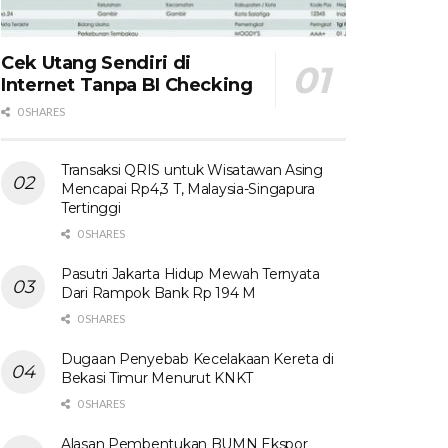
Cek Utang Sendiri di
Internet Tanpa BI Checking
0 SHARES
Transaksi QRIS untuk Wisatawan Asing
Mencapai Rp4,3 T, Malaysia-Singapura
Tertinggi
0 SHARES
Pasutri Jakarta Hidup Mewah Ternyata
Dari Rampok Bank Rp 194 M
0 SHARES
Dugaan Penyebab Kecelakaan Kereta di
Bekasi Timur Menurut KNKT
0 SHARES
Alasan Pembentukan BUMN Ekspor