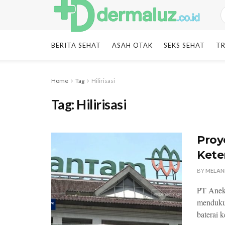
BERITA SEHAT
ASAH OTAK
SEKS SEHAT
TR
Home
Tag
Hilirisasi
Tag:
Hilirisasi
Proye
Kete
BY
MELAN
PT Anek
mendukun
baterai k