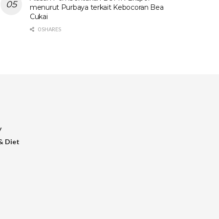
menurut Purbaya terkait Kebocoran Bea
Cukai
0 SHARES
y
& Diet