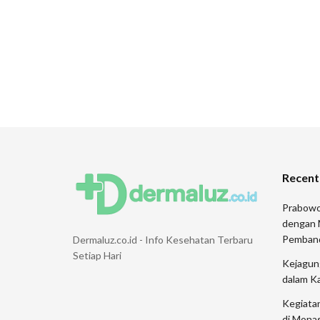
Recent
Prabowo
dengan 
Pemban
Dermaluz.co.id - Info Kesehatan Terbaru
Setiap Hari
Kejagung
dalam K
Kegiata
di Monas