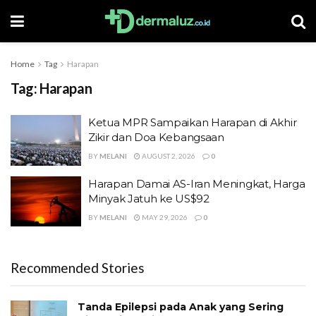
Home
Tag
Harapan
Tag:
Harapan
Ketua MPR Sampaikan Harapan di Akhir
Zikir dan Doa Kebangsaan
BY
MELANI
AUGUST 2, 2026
0
Harapan Damai AS-Iran Meningkat, Harga
Minyak Jatuh ke US$92
BY
MELANI
MAY 29, 2026
0
Recommended Stories
Tanda Epilepsi pada Anak yang Sering