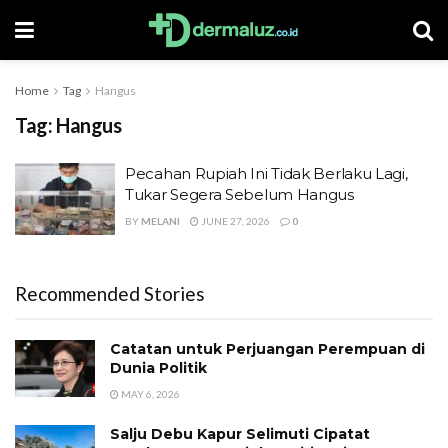
Home
Tag
Hangus
Tag:
Hangus
Pecahan Rupiah Ini Tidak Berlaku Lagi,
Tukar Segera Sebelum Hangus
BY
MELANI
JUNE 27, 2026
0
Recommended Stories
Catatan untuk Perjuangan Perempuan di
Dunia Politik
MAY 6, 2026
Salju Debu Kapur Selimuti Cipatat