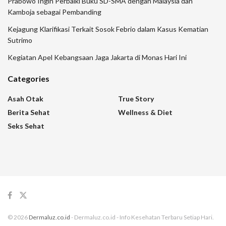
Prabowo Ingin Perbaiki Buku SD-SMA dengan Malaysia dan
Kamboja sebagai Pembanding
Kejagung Klarifikasi Terkait Sosok Febrio dalam Kasus Kematian
Sutrimo
Kegiatan Apel Kebangsaan Jaga Jakarta di Monas Hari Ini
Categories
Asah Otak
True Story
Berita Sehat
Wellness & Diet
Seks Sehat
© 2026
Dermaluz.co.id
- Dermaluz.co.id - Info Kesehatan Terbaru Setiap Hari.