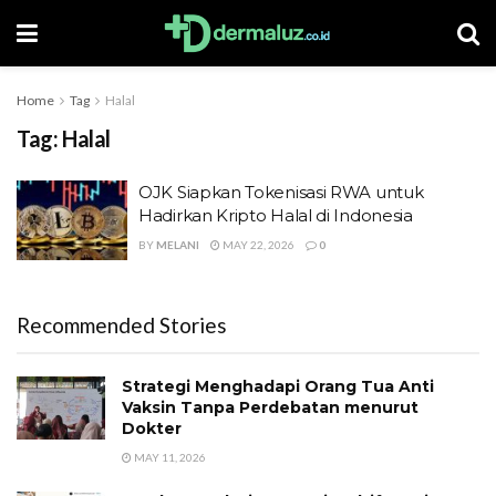
Home
Tag
Halal
Tag:
Halal
OJK Siapkan Tokenisasi RWA untuk
Hadirkan Kripto Halal di Indonesia
BY
MELANI
MAY 22, 2026
0
Recommended Stories
Strategi Menghadapi Orang Tua Anti
Vaksin Tanpa Perdebatan menurut
Dokter
MAY 11, 2026