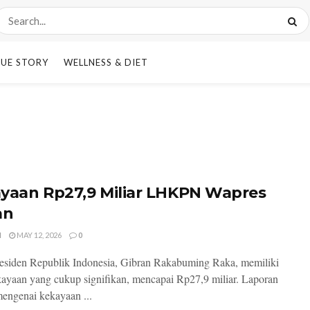
UE STORY
WELLNESS & DIET
yaan Rp27,9 Miliar LHKPN Wapres
an
I
MAY 12, 2026
0
esiden Republik Indonesia, Gibran Rakabuming Raka, memiliki
kayaan yang cukup signifikan, mencapai Rp27,9 miliar. Laporan
mengenai kekayaan ...