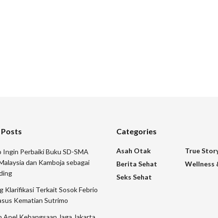
 Posts
Categories
Asah Otak
True Stor
 Ingin Perbaiki Buku SD-SMA
Malaysia dan Kamboja sebagai
Berita Sehat
Wellness 
ding
Seks Sehat
 Klarifikasi Terkait Sosok Febrio
asus Kematian Sutrimo
n Apel Kebangsaan Jaga Jakarta