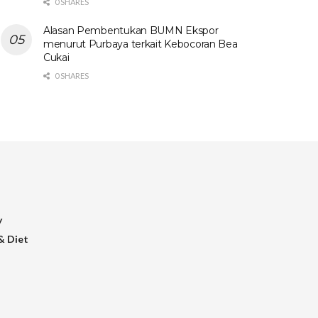
0 SHARES
Alasan Pembentukan BUMN Ekspor
menurut Purbaya terkait Kebocoran Bea
Cukai
0 SHARES
y
& Diet