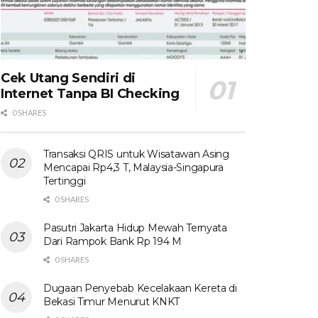
Cek Utang Sendiri di
Internet Tanpa BI Checking
0 SHARES
Transaksi QRIS untuk Wisatawan Asing
Mencapai Rp4,3 T, Malaysia-Singapura
Tertinggi
0 SHARES
Pasutri Jakarta Hidup Mewah Ternyata
Dari Rampok Bank Rp 194 M
0 SHARES
Dugaan Penyebab Kecelakaan Kereta di
Bekasi Timur Menurut KNKT