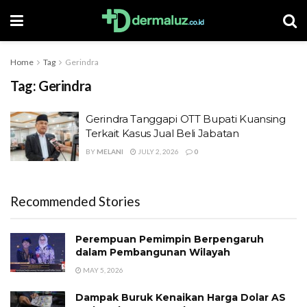
Home
Tag
Gerindra
Tag:
Gerindra
Gerindra Tanggapi OTT Bupati Kuansing
Terkait Kasus Jual Beli Jabatan
BY
MELANI
JULY 2, 2026
0
Recommended Stories
Perempuan Pemimpin Berpengaruh
dalam Pembangunan Wilayah
MAY 5, 2026
Dampak Buruk Kenaikan Harga Dolar AS