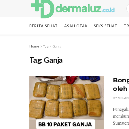
BERITA SEHAT
ASAH OTAK
SEKS SEHAT
TR
Home
Tag
Ganja
Tag:
Ganja
Bong
oleh
BY
MELAN
Penegaka
memburuk
Sumatera