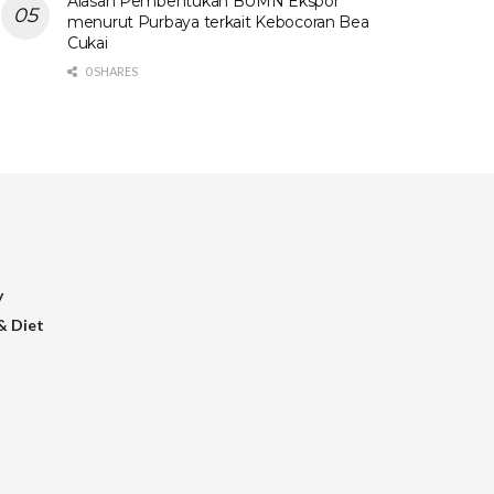
Alasan Pembentukan BUMN Ekspor
menurut Purbaya terkait Kebocoran Bea
Cukai
0 SHARES
y
& Diet