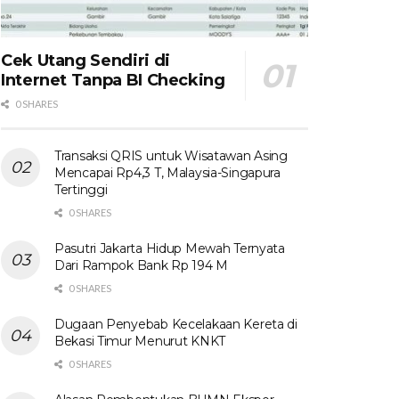
Cek Utang Sendiri di
Internet Tanpa BI Checking
0 SHARES
Transaksi QRIS untuk Wisatawan Asing
Mencapai Rp4,3 T, Malaysia-Singapura
Tertinggi
0 SHARES
Pasutri Jakarta Hidup Mewah Ternyata
Dari Rampok Bank Rp 194 M
0 SHARES
Dugaan Penyebab Kecelakaan Kereta di
Bekasi Timur Menurut KNKT
0 SHARES