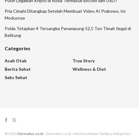
Putin Legalkan Kripto di Rusia Termasuk Bitcoin dan USDT
Pria Cimahi Ditangkap Setelah Membuat Video AI Prabowo, Ini
Modusnya
Polda Tetapkan 4 Tersangka Penampung 52,5 Ton Timah Ilegal di
Belitung
Categories
Asah Otak
True Story
Berita Sehat
Wellness & Diet
Seks Sehat
© 2026
Dermaluz.co.id
- Dermaluz.co.id - Info Kesehatan Terbaru Setiap Hari.