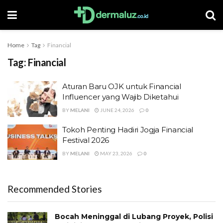
Home
Tag
Financial
Tag:
Financial
Aturan Baru OJK untuk Financial
Influencer yang Wajib Diketahui
BY
MELANI
JUNE 24, 2026
0
Tokoh Penting Hadiri Jogja Financial
Festival 2026
BY
MELANI
MAY 23, 2026
0
Recommended Stories
Bocah Meninggal di Lubang Proyek, Polisi