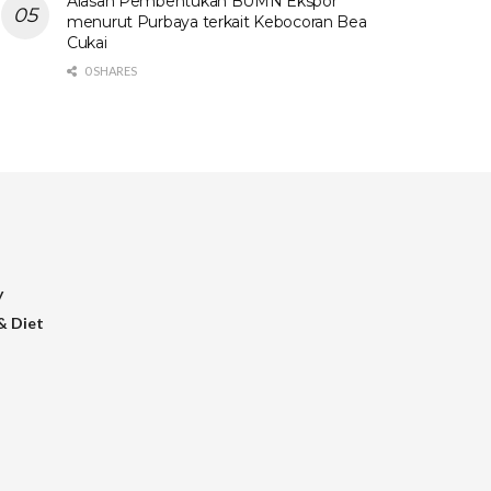
Alasan Pembentukan BUMN Ekspor
menurut Purbaya terkait Kebocoran Bea
Cukai
0 SHARES
y
& Diet