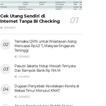
Cek Utang Sendiri di
Internet Tanpa BI Checking
0 SHARES
Transaksi QRIS untuk Wisatawan Asing
Mencapai Rp4,3 T, Malaysia-Singapura
Tertinggi
0 SHARES
Pasutri Jakarta Hidup Mewah Ternyata
Dari Rampok Bank Rp 194 M
0 SHARES
Dugaan Penyebab Kecelakaan Kereta di
Bekasi Timur Menurut KNKT
0 SHARES