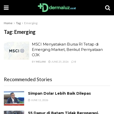
Home
Tag
Emerging
Tag:
Emerging
MSCI Menyatakan Bursa RI Tetap di
Emerging Market, Berikut Pernyataan
OJK
BY
MELANI
JUNE 25, 2026
0
Recommended Stories
Simpan Dolar Lebih Baik Dilepas
JUNE 11, 2026
55 Dapur di Batam Tidak Beroperasi,