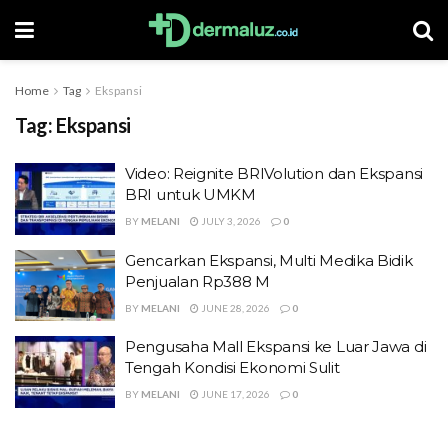
Home
Tag
Ekspansi
Tag:
Ekspansi
Video: Reignite BRIVolution dan Ekspansi
BRI untuk UMKM
BY
MELANI
JULY 3, 2026
0
Gencarkan Ekspansi, Multi Medika Bidik
Penjualan Rp388 M
BY
MELANI
JUNE 28, 2026
0
Pengusaha Mall Ekspansi ke Luar Jawa di
Tengah Kondisi Ekonomi Sulit
BY
MELANI
JUNE 17, 2026
0