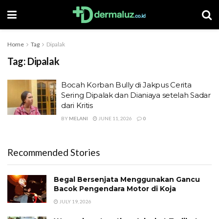
Home
Tag
Dipalak
Tag:
Dipalak
Bocah Korban Bully di Jakpus Cerita
Sering Dipalak dan Dianiaya setelah Sadar
dari Kritis
BY
MELANI
JUNE 11, 2026
0
Recommended Stories
Begal Bersenjata Menggunakan Gancu
Bacok Pengendara Motor di Koja
JULY 19, 2026