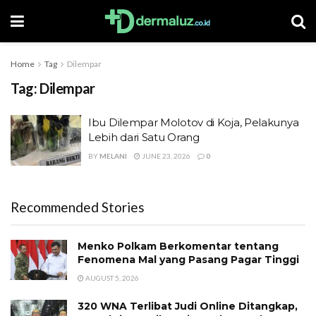
Home
Tag
Dilempar
Tag:
Dilempar
Ibu Dilempar Molotov di Koja, Pelakunya
Lebih dari Satu Orang
BY
MELANI
JUNE 23, 2026
0
Recommended Stories
Menko Polkam Berkomentar tentang
Fenomena Mal yang Pasang Pagar Tinggi
AUGUST 5, 2026
320 WNA Terlibat Judi Online Ditangkap,