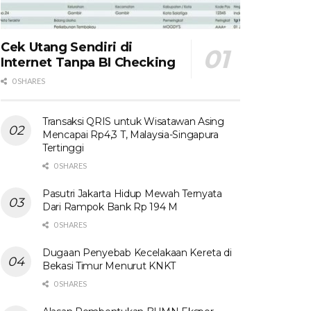
Cek Utang Sendiri di
Internet Tanpa BI Checking
0 SHARES
Transaksi QRIS untuk Wisatawan Asing
Mencapai Rp4,3 T, Malaysia-Singapura
Tertinggi
0 SHARES
Pasutri Jakarta Hidup Mewah Ternyata
Dari Rampok Bank Rp 194 M
0 SHARES
Dugaan Penyebab Kecelakaan Kereta di
Bekasi Timur Menurut KNKT
0 SHARES