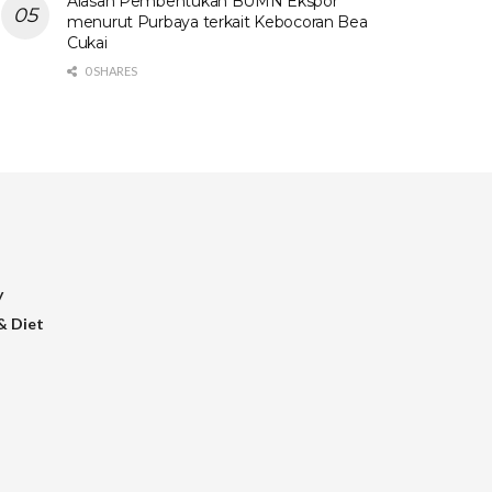
Alasan Pembentukan BUMN Ekspor
menurut Purbaya terkait Kebocoran Bea
Cukai
0 SHARES
y
& Diet