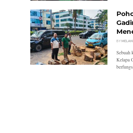
Poho
Gadi
Men
BY
MELAN
Sebuah k
Kelapa G
berfungsi