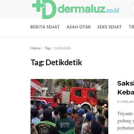
BERITA SEHAT
ASAH OTAK
SEKS SEHAT
TR
Home
Tag
Detikdetik
Tag:
Detikdetik
Saks
Keba
BY
MELAN
Triyanto
gedung y
perhatia