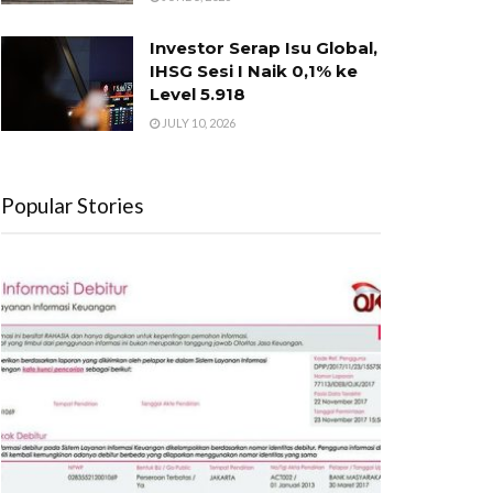
Investor Serap Isu Global,
IHSG Sesi I Naik 0,1% ke
Level 5.918
JULY 10, 2026
Popular Stories