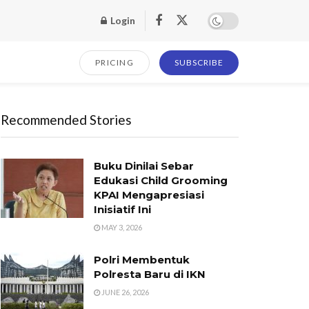
Login
PRICING
SUBSCRIBE
Recommended Stories
Buku Dinilai Sebar
Edukasi Child Grooming
KPAI Mengapresiasi
Inisiatif Ini
MAY 3, 2026
Polri Membentuk
Polresta Baru di IKN
JUNE 26, 2026