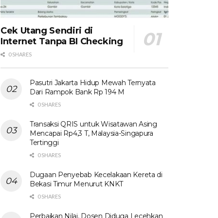
Cek Utang Sendiri di
Internet Tanpa BI Checking
0 SHARES
Pasutri Jakarta Hidup Mewah Ternyata
Dari Rampok Bank Rp 194 M
0 SHARES
Transaksi QRIS untuk Wisatawan Asing
Mencapai Rp4,3 T, Malaysia-Singapura
Tertinggi
0 SHARES
Dugaan Penyebab Kecelakaan Kereta di
Bekasi Timur Menurut KNKT
0 SHARES
Perbaikan Nilai, Dosen Diduga Lecehkan