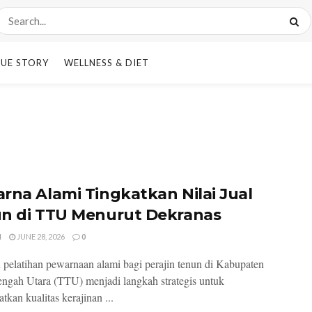
UE STORY
WELLNESS & DIET
rna Alami Tingkatkan Nilai Jual
n di TTU Menurut Dekranas
I
JUNE 28, 2026
0
 pelatihan pewarnaan alami bagi perajin tenun di Kabupaten
ngah Utara (TTU) menjadi langkah strategis untuk
tkan kualitas kerajinan ...