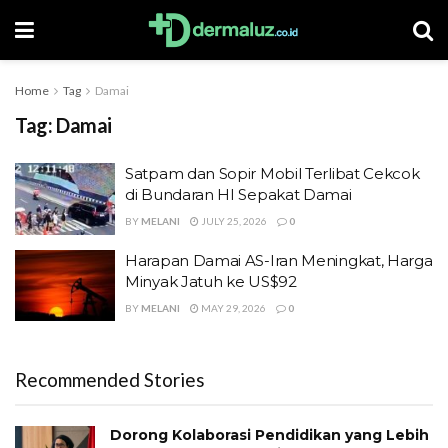
Home
Tag
Damai
Tag:
Damai
Satpam dan Sopir Mobil Terlibat Cekcok
di Bundaran HI Sepakat Damai
BY
MELANI
JULY 25, 2026
0
Harapan Damai AS-Iran Meningkat, Harga
Minyak Jatuh ke US$92
BY
MELANI
MAY 29, 2026
0
Recommended Stories
Dorong Kolaborasi Pendidikan yang Lebih