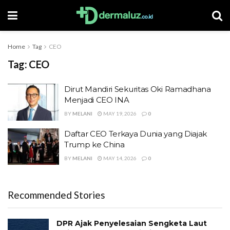
Home
Tag
CEO
Tag:
CEO
Dirut Mandiri Sekuritas Oki Ramadhana
Menjadi CEO INA
BY
MELANI
MAY 19, 2026
0
Daftar CEO Terkaya Dunia yang Diajak
Trump ke China
BY
MELANI
MAY 14, 2026
0
Recommended Stories
DPR Ajak Penyelesaian Sengketa Laut