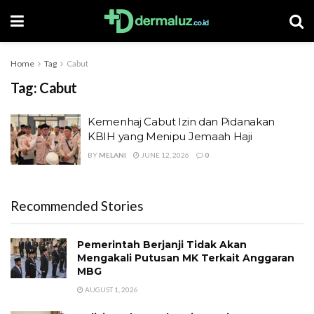
Home
Tag
Cabut
Tag:
Cabut
Kemenhaj Cabut Izin dan Pidanakan
KBIH yang Menipu Jemaah Haji
BY
MELANI
JUNE 12, 2026
0
Recommended Stories
Pemerintah Berjanji Tidak Akan
Mengakali Putusan MK Terkait Anggaran
MBG
AUGUST 1, 2026