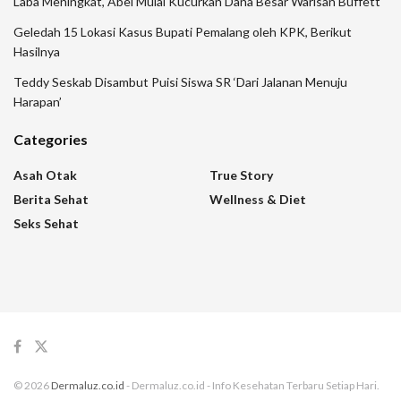
Laba Meningkat, Abel Mulai Kucurkan Dana Besar Warisan Buffett
Geledah 15 Lokasi Kasus Bupati Pemalang oleh KPK, Berikut
Hasilnya
Teddy Seskab Disambut Puisi Siswa SR ‘Dari Jalanan Menuju
Harapan’
Categories
Asah Otak
True Story
Berita Sehat
Wellness & Diet
Seks Sehat
© 2026
Dermaluz.co.id
- Dermaluz.co.id - Info Kesehatan Terbaru Setiap Hari.