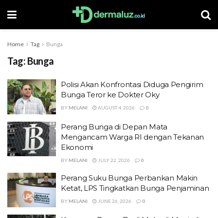
Home
Tag
Bunga
Tag:
Bunga
Polisi Akan Konfrontasi Diduga Pengirim
Bunga Teror ke Dokter Oky
BY
MELANI
AUGUST 4, 2026
0
Perang Bunga di Depan Mata
Mengancam Warga RI dengan Tekanan
Ekonomi
BY
MELANI
JULY 22, 2026
0
Perang Suku Bunga Perbankan Makin
Ketat, LPS Tingkatkan Bunga Penjaminan
BY
MELANI
JUNE 26, 2026
0