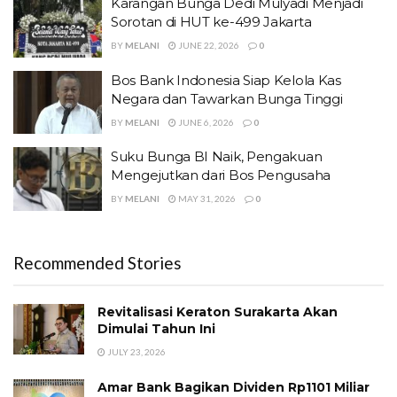
Karangan Bunga Dedi Mulyadi Menjadi
Sorotan di HUT ke-499 Jakarta
BY
MELANI
JUNE 22, 2026
0
Bos Bank Indonesia Siap Kelola Kas
Negara dan Tawarkan Bunga Tinggi
BY
MELANI
JUNE 6, 2026
0
Suku Bunga BI Naik, Pengakuan
Mengejutkan dari Bos Pengusaha
BY
MELANI
MAY 31, 2026
0
Recommended Stories
Revitalisasi Keraton Surakarta Akan
Dimulai Tahun Ini
JULY 23, 2026
Amar Bank Bagikan Dividen Rp1101 Miliar