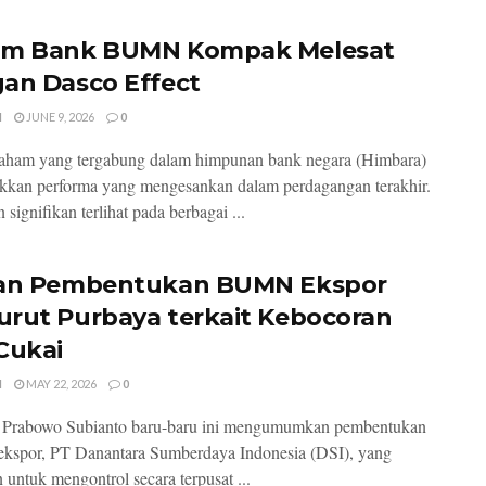
m Bank BUMN Kompak Melesat
an Dasco Effect
I
JUNE 9, 2026
0
aham yang tergabung dalam himpunan bank negara (Himbara)
kan performa yang mengesankan dalam perdagangan terakhir.
signifikan terlihat pada berbagai ...
an Pembentukan BUMN Ekspor
rut Purbaya terkait Kebocoran
Cukai
I
MAY 22, 2026
0
n Prabowo Subianto baru-baru ini mengumumkan pembentukan
spor, PT Danantara Sumberdaya Indonesia (DSI), yang
n untuk mengontrol secara terpusat ...