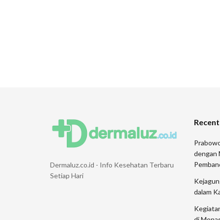
Recent
Prabowo
dengan 
Pemban
Dermaluz.co.id - Info Kesehatan Terbaru
Setiap Hari
Kejagung
dalam K
Kegiata
di Monas