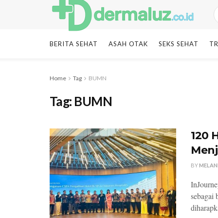
BERITA SEHAT
ASAH OTAK
SEKS SEHAT
TR
Home
Tag
BUMN
Tag:
BUMN
120 
Menj
BY
MELAN
InJourne
sebagai b
diharapk