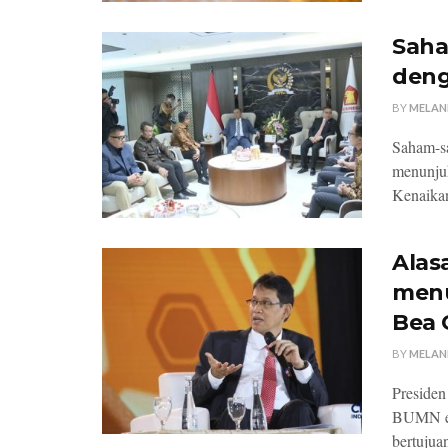
Saha
deng
BY
MELAN
Saham-s
menunjuk
Kenaikan 
Alas
menu
Bea 
BY
MELAN
Preside
BUMN ek
bertujua