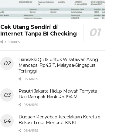
Cek Utang Sendiri di
Internet Tanpa BI Checking
0 SHARES
Transaksi QRIS untuk Wisatawan Asing
Mencapai Rp4,3 T, Malaysia-Singapura
Tertinggi
0 SHARES
Pasutri Jakarta Hidup Mewah Ternyata
Dari Rampok Bank Rp 194 M
0 SHARES
Dugaan Penyebab Kecelakaan Kereta di
Bekasi Timur Menurut KNKT
0 SHARES