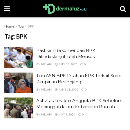
Home
Tag
BPK
Tag:
BPK
Pastikan Rekomendasi BPK
Ditindaklanjuti oleh Mensos
BY
MELANI
JULY 16, 2026
0
Titin ASN BPK Ditahan KPK Terkait Suap
Pimpinan Berjenjang
BY
MELANI
JUNE 11, 2026
0
Aktivitas Terakhir Anggota BPK Sebelum
Meninggal dalam Kebakaran Rumah
BY
MELANI
MAY 9, 2026
0