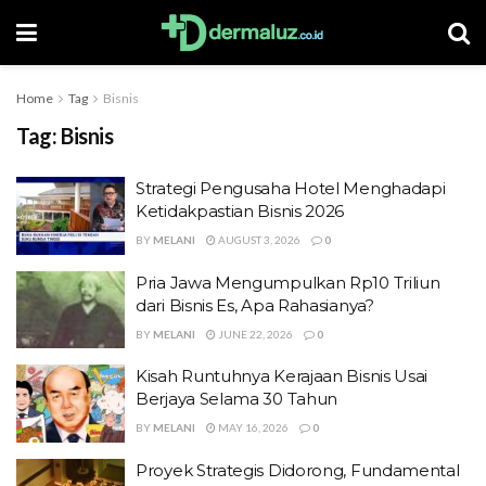
Home
Tag
Bisnis
Tag:
Bisnis
Strategi Pengusaha Hotel Menghadapi
Ketidakpastian Bisnis 2026
BY
MELANI
AUGUST 3, 2026
0
Pria Jawa Mengumpulkan Rp10 Triliun
dari Bisnis Es, Apa Rahasianya?
BY
MELANI
JUNE 22, 2026
0
Kisah Runtuhnya Kerajaan Bisnis Usai
Berjaya Selama 30 Tahun
BY
MELANI
MAY 16, 2026
0
Proyek Strategis Didorong, Fundamental