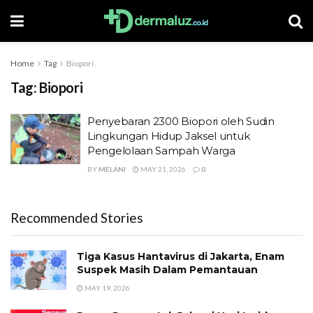
Home
Tag
Biopori
Tag:
Biopori
Penyebaran 2300 Biopori oleh Sudin
Lingkungan Hidup Jaksel untuk
Pengelolaan Sampah Warga
BY
MELANI
MAY 21, 2026
0
Recommended Stories
Tiga Kasus Hantavirus di Jakarta, Enam
Suspek Masih Dalam Pemantauan
MAY 19, 2026