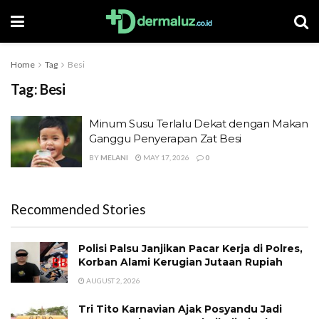
Home
Tag
Besi
Tag:
Besi
Minum Susu Terlalu Dekat dengan Makan
Ganggu Penyerapan Zat Besi
BY
MELANI
MAY 17, 2026
0
Recommended Stories
Polisi Palsu Janjikan Pacar Kerja di Polres,
Korban Alami Kerugian Jutaan Rupiah
AUGUST 2, 2026
Tri Tito Karnavian Ajak Posyandu Jadi