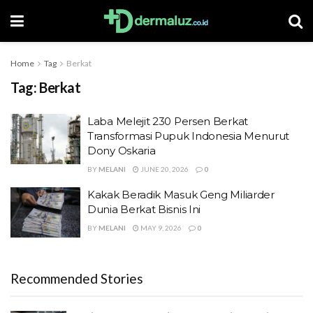
Home
Tag
Berkat
Tag:
Berkat
Laba Melejit 230 Persen Berkat
Transformasi Pupuk Indonesia Menurut
Dony Oskaria
BY
MELANI
JUNE 20, 2026
0
Kakak Beradik Masuk Geng Miliarder
Dunia Berkat Bisnis Ini
BY
MELANI
MAY 9, 2026
0
Recommended Stories