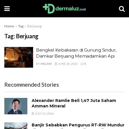
Home
Tag
Berjuang
Tag:
Berjuang
Bengkel Kebakaran di Gunung Sindur,
Damkar Berjuang Memadamkan Api
BY
MELANI
JUNE 28, 2026
0
Recommended Stories
Alexander Ramlie Beli 1,47 Juta Saham
Amman Mineral
JULY 23, 2026
Banjir Sebabkan Pengurus RT-RW Mundur