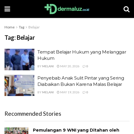
Home
Tag
Belajar
Tag:
Belajar
Tempat Belajar Hukum yang Melanggar
Hukum
BY
MELANI
MAY 20, 2026
0
Penyebab Anak Sulit Pintar yang Sering
Diabaikan Bukan Karena Malas Belajar
BY
MELANI
MAY 19, 2026
0
Recommended Stories
Pemulangan 9 WNI yang Ditahan oleh