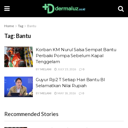
Home
Tag
Bantu
Tag:
Bantu
Korban KM Nurul Salsa Sempat Bantu
Perbaiki Pompa Sebelum Kapal
Tenggelam
BY
MELANI
JULY 23, 2026
0
Guyur Rp2 T Setiap Hari Bantu BI
Selamatkan Nilai Rupiah
BY
MELANI
MAY 18, 2026
0
Recommended Stories