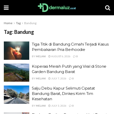
Home
Tag
Bandung
Tag:
Bandung
Tiga Titik di Bandung Cimahi Terjadi Kasus
Pembakaran Pria Berhoodie
BY
MELANI
AUGUST 6, 2026
0
Koperasi Merah Putih yang Viral di Stone
Garden Bandung Barat
BY
MELANI
JULY 7, 2026
0
Salju Debu Kapur Selimuti Cipatat
Bandung Barat, Dinkes Kirim Tim
Kesehatan
BY
MELANI
JULY 3, 2026
0