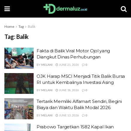
Home
Tag
Balik
Tag:
Balik
Fakta di Balik Viral Motor Ojol yang
Diangkut Dinas Perhubungan
BY
MELANI
JUNE 21, 2026
0
OJK Harap MSCI Menjadi Titik Balik Bursa
RI untuk Kembalinya Investasi Asing
BY
MELANI
JUNE 18, 2026
0
Tertarik Memiliki Alfamart Sendiri, Begini
Biaya dan Waktu Balik Modal 2026
BY
MELANI
JUNE 13, 2026
0
Prabowo Targetkan 1582 Kapal Ikan