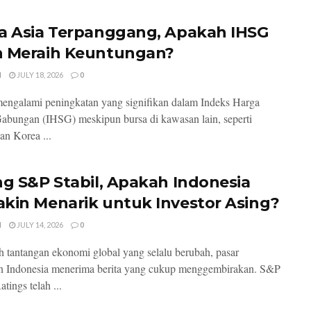
a Asia Terpanggang, Apakah IHSG
 Meraih Keuntungan?
I
JULY 18, 2026
0
mengalami peningkatan yang signifikan dalam Indeks Harga
bungan (IHSG) meskipun bursa di kawasan lain, seperti
an Korea ...
ng S&P Stabil, Apakah Indonesia
kin Menarik untuk Investor Asing?
I
JULY 14, 2026
0
h tantangan ekonomi global yang selalu berubah, pasar
n Indonesia menerima berita yang cukup menggembirakan. S&P
tings telah ...