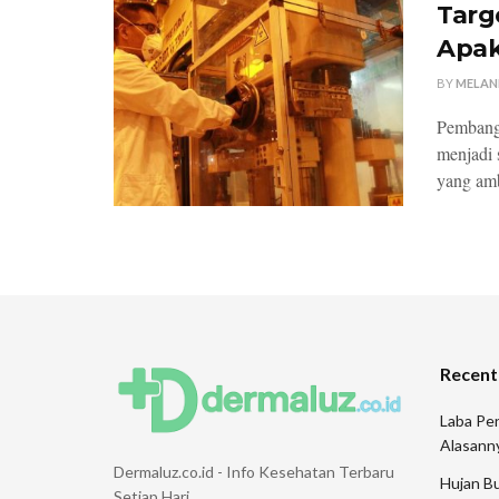
Targ
Apak
BY
MELAN
Pembangu
menjadi 
yang amb
Recent
Laba Pen
Alasann
Dermaluz.co.id - Info Kesehatan Terbaru
Hujan Bu
Setiap Hari