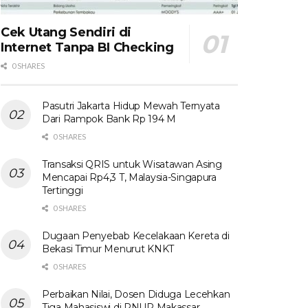
Cek Utang Sendiri di
Internet Tanpa BI Checking
0 SHARES
Pasutri Jakarta Hidup Mewah Ternyata
Dari Rampok Bank Rp 194 M
0 SHARES
Transaksi QRIS untuk Wisatawan Asing
Mencapai Rp4,3 T, Malaysia-Singapura
Tertinggi
0 SHARES
Dugaan Penyebab Kecelakaan Kereta di
Bekasi Timur Menurut KNKT
0 SHARES
Perbaikan Nilai, Dosen Diduga Lecehkan
Tiga Mahasiswi di PNUP Makassar