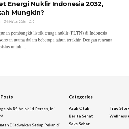
et Energi Nuklir Indonesia 2032,
ah Mungkin?
I
MAY 16, 2026
0
nan pembangkit listrik tenaga nuklir (PLTN) di Indonesia
sorotan utama dalam beberapa tahun terakhir. Dengan rencana
isius untuk ...
 Posts
Categories
Asah Otak
True Stor
gelola RS Anlok 14 Persen, Ini
ya
Berita Sehat
Wellness 
Seks Sehat
atan Dijadwalkan Setiap Pekan di