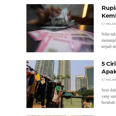
Rupi
Kemb
BY
MELAN
Nilai tu
menunjuk
terjadi di
5 Ci
Apak
BY
MELAN
Seni dal
yang san
berubah 