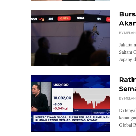
Burs
Akan
BY
MELAN
Jakarta 
Saham Ga
Jepang d
Rati
Sema
BY
MELAN
Di tenga
keuanga
Global Ra