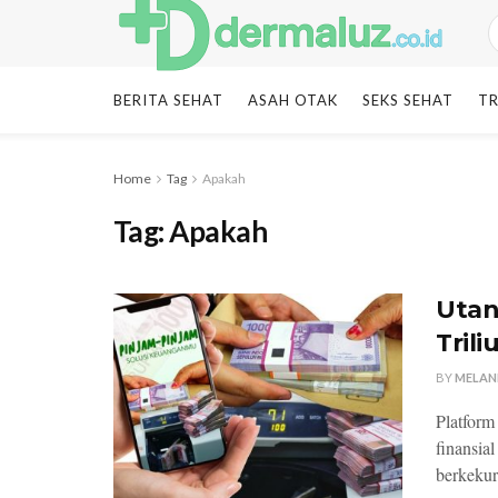
BERITA SEHAT
ASAH OTAK
SEKS SEHAT
TR
Home
Tag
Apakah
Tag:
Apakah
Utan
Tril
BY
MELAN
Platform 
finansia
berkekur