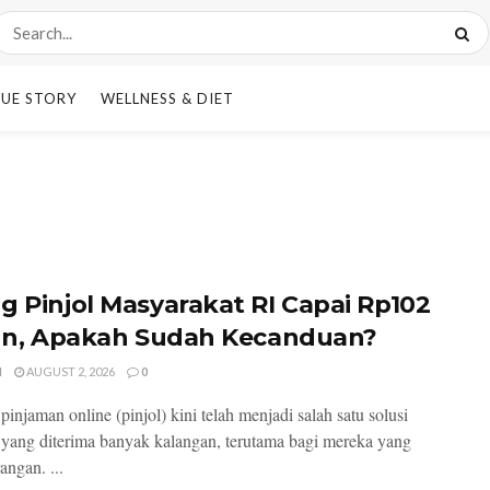
UE STORY
WELLNESS & DIET
g Pinjol Masyarakat RI Capai Rp102
iun, Apakah Sudah Kecanduan?
I
AUGUST 2, 2026
0
pinjaman online (pinjol) kini telah menjadi salah satu solusi
l yang diterima banyak kalangan, terutama bagi mereka yang
angan. ...