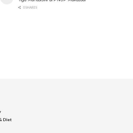
0 SHARES
y
& Diet