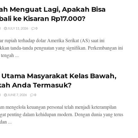
ah Menguat Lagi, Apakah Bisa
ali ke Kisaran Rp17.000?
I
JULY 11, 2026
0
kar rupiah terhadap dolar Amerika Serikat (AS) saat ini
kan tanda-tanda penguatan yang signifikan. Perkembangan ini
 tengah ...
ri Utama Masyarakat Kelas Bawah,
ah Anda Termasuk?
I
JUNE 7, 2026
0
am mengelola keuangan personal telah menjadi keterampilan
gat penting dalam kehidupan modern. Dengan dunia yang terus
dan ...