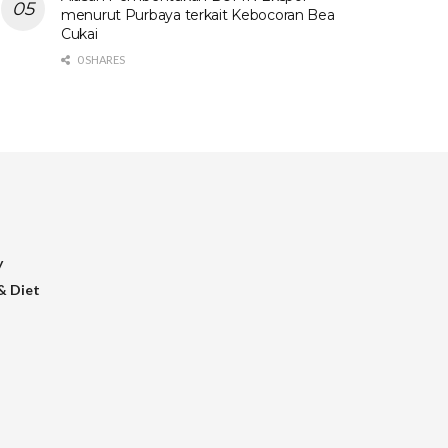
menurut Purbaya terkait Kebocoran Bea
Cukai
0 SHARES
y
& Diet