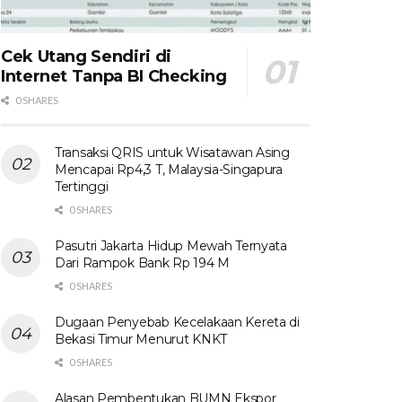
Cek Utang Sendiri di
Internet Tanpa BI Checking
0 SHARES
Transaksi QRIS untuk Wisatawan Asing
Mencapai Rp4,3 T, Malaysia-Singapura
Tertinggi
0 SHARES
Pasutri Jakarta Hidup Mewah Ternyata
Dari Rampok Bank Rp 194 M
0 SHARES
Dugaan Penyebab Kecelakaan Kereta di
Bekasi Timur Menurut KNKT
0 SHARES
Alasan Pembentukan BUMN Ekspor