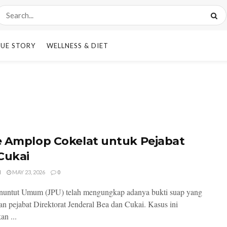
UE STORY
WELLNESS & DIET
 Amplop Cokelat untuk Pejabat
Cukai
I
MAY 23, 2026
0
nuntut Umum (JPU) telah mengungkap adanya bukti suap yang
an pejabat Direktorat Jenderal Bea dan Cukai. Kasus ini
an ...