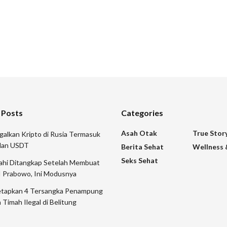
 Posts
Categories
Asah Otak
True Stor
galkan Kripto di Rusia Termasuk
 dan USDT
Berita Sehat
Wellness 
Seks Sehat
mahi Ditangkap Setelah Membuat
I Prabowo, Ini Modusnya
etapkan 4 Tersangka Penampung
 Timah Ilegal di Belitung