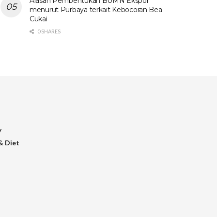
Alasan Pembentukan BUMN Ekspor
menurut Purbaya terkait Kebocoran Bea
Cukai
0 SHARES
y
& Diet