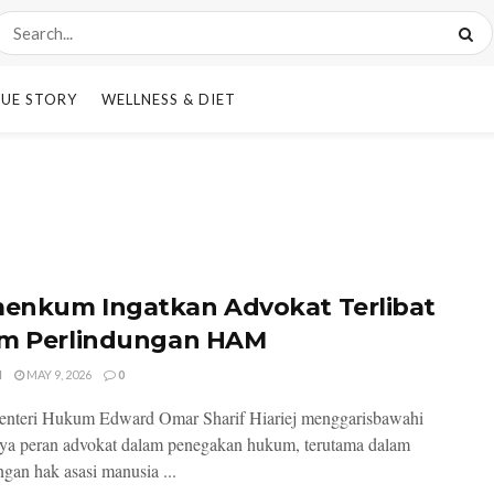
UE STORY
WELLNESS & DIET
nkum Ingatkan Advokat Terlibat
m Perlindungan HAM
I
MAY 9, 2026
0
enteri Hukum Edward Omar Sharif Hiariej menggarisbawahi
ya peran advokat dalam penegakan hukum, terutama dalam
ngan hak asasi manusia ...