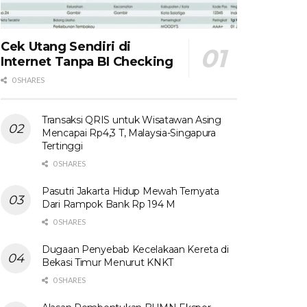
Cek Utang Sendiri di
Internet Tanpa BI Checking
0 SHARES
Transaksi QRIS untuk Wisatawan Asing
Mencapai Rp4,3 T, Malaysia-Singapura
Tertinggi
0 SHARES
Pasutri Jakarta Hidup Mewah Ternyata
Dari Rampok Bank Rp 194 M
0 SHARES
Dugaan Penyebab Kecelakaan Kereta di
Bekasi Timur Menurut KNKT
0 SHARES