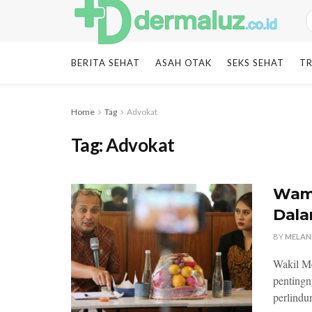
BERITA SEHAT
ASAH OTAK
SEKS SEHAT
TR
Home
Tag
Advokat
Tag:
Advokat
Wame
Dala
BY
MELAN
Wakil M
pentingn
perlindu