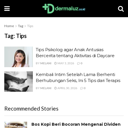
Home
Tag
Tips
Tag:
Tips
Tips Psikolog agar Anak Antusias
Bercerita tentang Aktivitas di Daycare
BY
MELANI
MAY 3, 2026
0
Kembali Intim Setelah Lama Berhenti
Berhubungan Seks, Ini 5 Tips dari Terapis
BY
MELANI
APRIL 30, 2026
0
Recommended Stories
Bos Kopi Beri Bocoran Mengenai Dividen