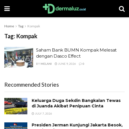
Home
Tag
Kompak
Tag:
Kompak
Saham Bank BUMN Kompak Melesat
dengan Dasco Effect
BY
MELANI
JUNE 9, 2026
0
Recommended Stories
Keluarga Duga Sekdin Bangkalan Tewas
di Juanda Akibat Penipuan Cinta
JULY 7, 2026
Presiden Jerman Kunjungi Jakarta Besok,