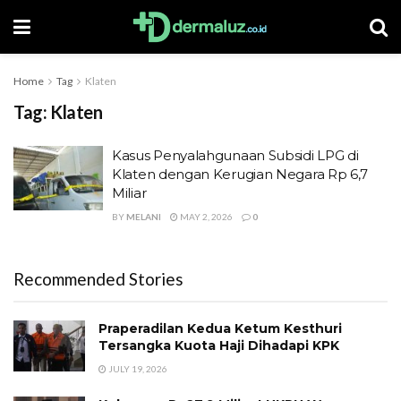
Home
Tag
Klaten
Tag:
Klaten
Kasus Penyalahgunaan Subsidi LPG di
Klaten dengan Kerugian Negara Rp 6,7
Miliar
BY
MELANI
MAY 2, 2026
0
Recommended Stories
Praperadilan Kedua Ketum Kesthuri
Tersangka Kuota Haji Dihadapi KPK
JULY 19, 2026