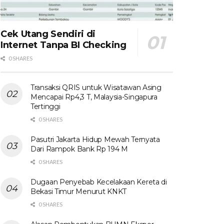
Cek Utang Sendiri di
Internet Tanpa BI Checking
0 SHARES
Transaksi QRIS untuk Wisatawan Asing
Mencapai Rp4,3 T, Malaysia-Singapura
Tertinggi
0 SHARES
Pasutri Jakarta Hidup Mewah Ternyata
Dari Rampok Bank Rp 194 M
0 SHARES
Dugaan Penyebab Kecelakaan Kereta di
Bekasi Timur Menurut KNKT
0 SHARES