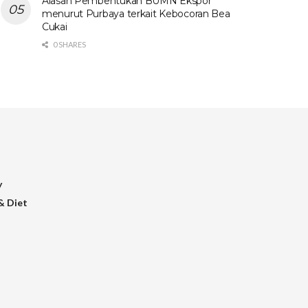
Alasan Pembentukan BUMN Ekspor
menurut Purbaya terkait Kebocoran Bea
Cukai
0 SHARES
y
& Diet