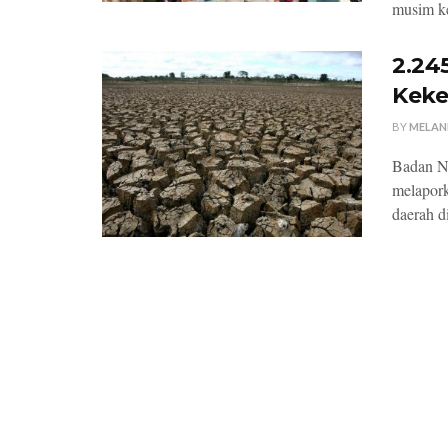
musim ke
2.24
Keke
BY
MELAN
Badan N
melapor
daerah d