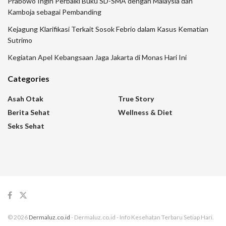
Prabowo Ingin Perbaiki Buku SD-SMA dengan Malaysia dan
Kamboja sebagai Pembanding
Kejagung Klarifikasi Terkait Sosok Febrio dalam Kasus Kematian
Sutrimo
Kegiatan Apel Kebangsaan Jaga Jakarta di Monas Hari Ini
Categories
Asah Otak
True Story
Berita Sehat
Wellness & Diet
Seks Sehat
© 2026
Dermaluz.co.id
- Dermaluz.co.id - Info Kesehatan Terbaru Setiap Hari.