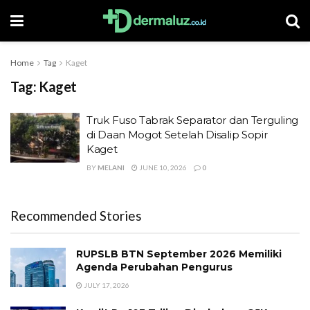
Home
Tag
Kaget
Tag:
Kaget
Truk Fuso Tabrak Separator dan Terguling
di Daan Mogot Setelah Disalip Sopir
Kaget
BY
MELANI
JUNE 10, 2026
0
Recommended Stories
RUPSLB BTN September 2026 Memiliki
Agenda Perubahan Pengurus
JULY 17, 2026