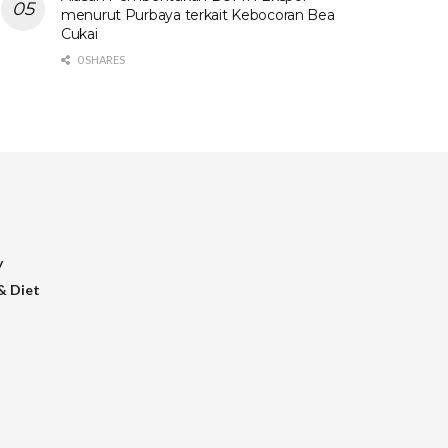
menurut Purbaya terkait Kebocoran Bea
Cukai
0 SHARES
y
& Diet