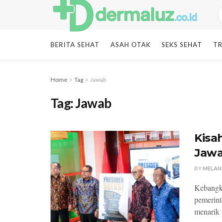
BERITA SEHAT
ASAH OTAK
SEKS SEHAT
TR
Home
Tag
Jawab
Tag:
Jawab
Kisa
Jawa
BY
MELAN
Kebangki
pemerint
menarik p