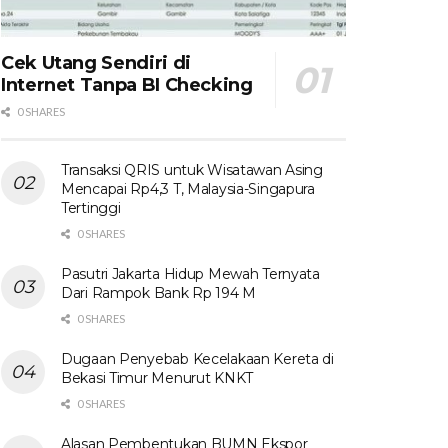
Cek Utang Sendiri di
Internet Tanpa BI Checking
0 SHARES
Transaksi QRIS untuk Wisatawan Asing
Mencapai Rp4,3 T, Malaysia-Singapura
Tertinggi
0 SHARES
Pasutri Jakarta Hidup Mewah Ternyata
Dari Rampok Bank Rp 194 M
0 SHARES
Dugaan Penyebab Kecelakaan Kereta di
Bekasi Timur Menurut KNKT
0 SHARES
Alasan Pembentukan BUMN Ekspor