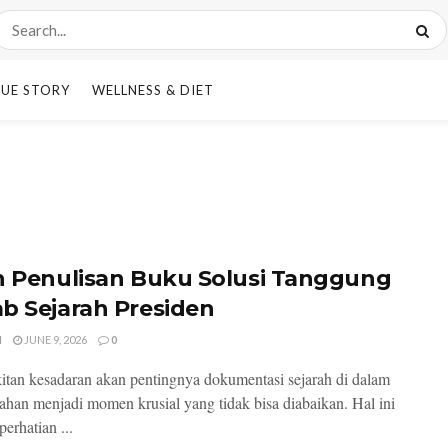
UE STORY
WELLNESS & DIET
h Penulisan Buku Solusi Tanggung
b Sejarah Presiden
I
JUNE 9, 2026
0
tan kesadaran akan pentingnya dokumentasi sejarah di dalam
ahan menjadi momen krusial yang tidak bisa diabaikan. Hal ini
erhatian ...