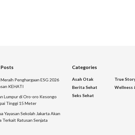
 Posts
Categories
Asah Otak
True Stor
r Meraih Penghargaan ESG 2026
yasan KEHATI
Berita Sehat
Wellness 
Seks Sehat
n Lumpur di Oro-oro Kesongo
pai Tinggi 15 Meter
a Yayasan Sekolah Jakarta Akan
a Terkait Ratusan Senjata