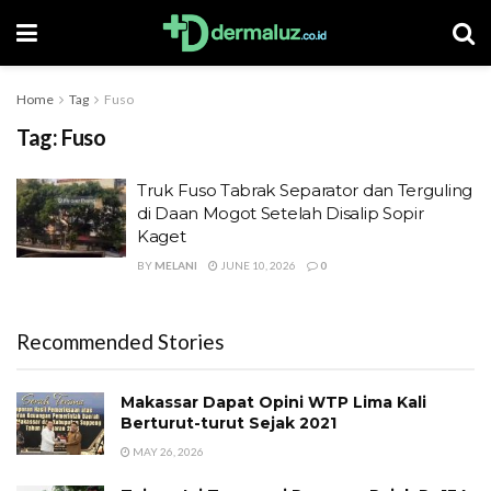
Home
Tag
Fuso
Tag:
Fuso
Truk Fuso Tabrak Separator dan Terguling
di Daan Mogot Setelah Disalip Sopir
Kaget
BY
MELANI
JUNE 10, 2026
0
Recommended Stories
Makassar Dapat Opini WTP Lima Kali
Berturut-turut Sejak 2021
MAY 26, 2026