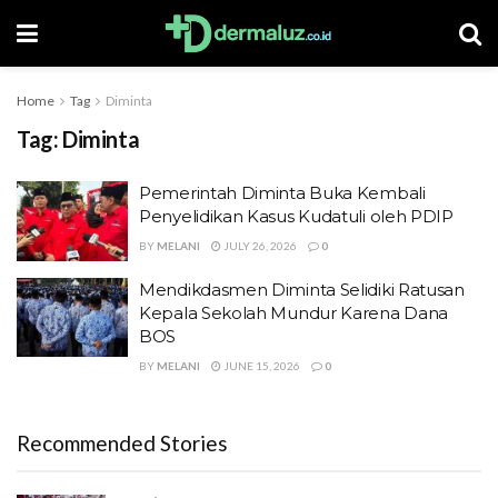
Home
Tag
Diminta
Tag:
Diminta
Pemerintah Diminta Buka Kembali
Penyelidikan Kasus Kudatuli oleh PDIP
BY
MELANI
JULY 26, 2026
0
Mendikdasmen Diminta Selidiki Ratusan
Kepala Sekolah Mundur Karena Dana
BOS
BY
MELANI
JUNE 15, 2026
0
Recommended Stories