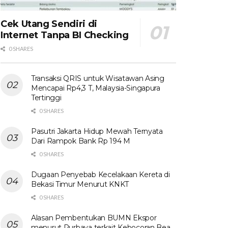
Cek Utang Sendiri di
Internet Tanpa BI Checking
0 SHARES
Transaksi QRIS untuk Wisatawan Asing
Mencapai Rp4,3 T, Malaysia-Singapura
Tertinggi
0 SHARES
Pasutri Jakarta Hidup Mewah Ternyata
Dari Rampok Bank Rp 194 M
0 SHARES
Dugaan Penyebab Kecelakaan Kereta di
Bekasi Timur Menurut KNKT
0 SHARES
Alasan Pembentukan BUMN Ekspor
menurut Purbaya terkait Kebocoran Bea