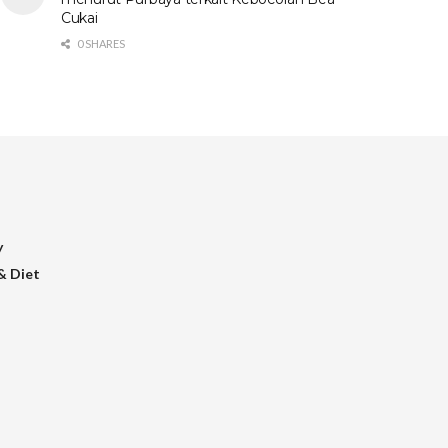
Cukai
0 SHARES
y
& Diet