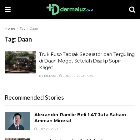
Home
Tag
Daan
Tag:
Daan
Truk Fuso Tabrak Separator dan Terguling
di Daan Mogot Setelah Disalip Sopir
Kaget
BY
MELANI
JUNE 10, 2026
0
Recommended Stories
Alexander Ramlie Beli 1,47 Juta Saham
Amman Mineral
JULY 23, 2026