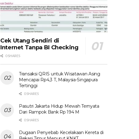
Cek Utang Sendiri di
Internet Tanpa BI Checking
0 SHARES
Transaksi QRIS untuk Wisatawan Asing
Mencapai Rp4,3 T, Malaysia-Singapura
Tertinggi
0 SHARES
Pasutri Jakarta Hidup Mewah Ternyata
Dari Rampok Bank Rp 194 M
0 SHARES
Dugaan Penyebab Kecelakaan Kereta di
Bekasi Timur Menurut KNKT