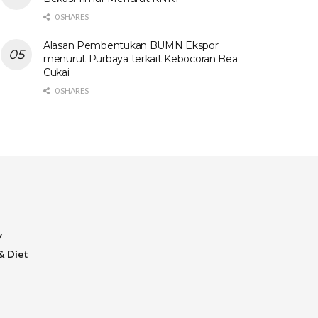
0 SHARES
Alasan Pembentukan BUMN Ekspor
menurut Purbaya terkait Kebocoran Bea
Cukai
0 SHARES
y
& Diet